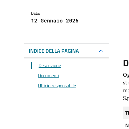
Data:
12 Gennaio 2026
INDICE DELLA PAGINA
D
Descrizione
Og
Documenti
st
Ufficio responsabile
ma
S.
T
N