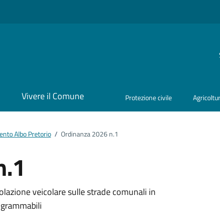
i
Vivere il Comune
Protezione civile
Agricoltu
nto Albo Pretorio
/
Ordinanza 2026 n.1
n.1
ento
olazione veicolare sulle strade comunali in
rogrammabili