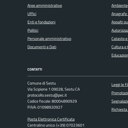
Aree amministrative
Ambiente
Uffici
Anagrafe e
Enti e fondazioni
Appalti pu
Politici
Autorizzaz
Personale amministrativo
Catasto e
Documenti e Dati
Cultura e
Educazion
CONTATTI
Comune di Sestu
Leggi le 
Via Scipione 1 09028, Sestu CA
Prenotaz
protocollo.sestu@pec.it
Codice fiscale: 80004890929
Segnalazi
P.IVA: 01098920927
Richiesta
Posta Elettronica Certificata
Centralino unico: (+39) 07023601