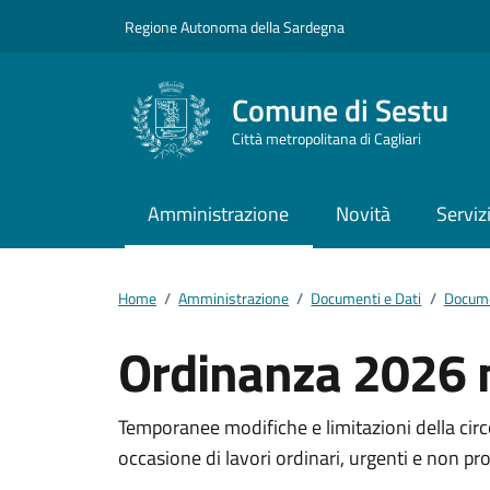
Vai ai contenuti
Vai al footer
Regione Autonoma della Sardegna
Comune di Sestu
Città metropolitana di Cagliari
Amministrazione
Novità
Serviz
Home
/
Amministrazione
/
Documenti e Dati
/
Docume
Ordinanza 2026 
Dettagli del docum
Temporanee modifiche e limitazioni della circ
occasione di lavori ordinari, urgenti e non p