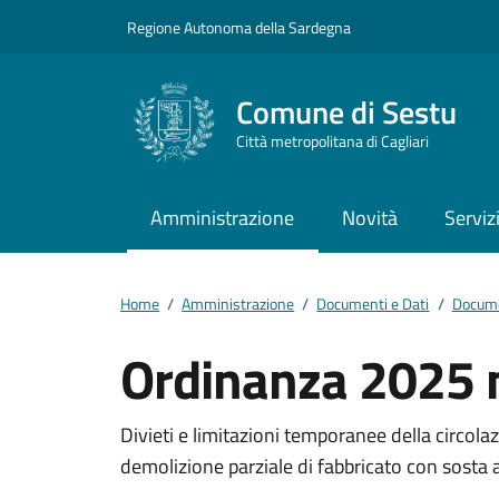
Vai ai contenuti
Vai al footer
Regione Autonoma della Sardegna
Comune di Sestu
Città metropolitana di Cagliari
Amministrazione
Novità
Serviz
Home
/
Amministrazione
/
Documenti e Dati
/
Docume
Ordinanza 2025 
Dettagli del docum
Divieti e limitazioni temporanee della circolaz
demolizione parziale di fabbricato con sosta 