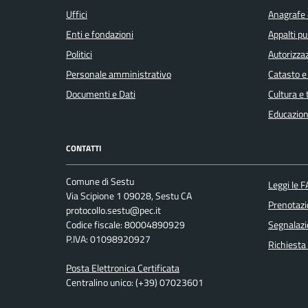
Uffici
Anagrafe e
Enti e fondazioni
Appalti pu
Politici
Autorizzaz
Personale amministrativo
Catasto e
Documenti e Dati
Cultura e
Educazion
CONTATTI
Comune di Sestu
Leggi le 
Via Scipione 1 09028, Sestu CA
Prenotaz
protocollo.sestu@pec.it
Codice fiscale: 80004890929
Segnalazi
P.IVA: 01098920927
Richiesta
Posta Elettronica Certificata
Centralino unico: (+39) 07023601