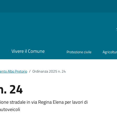
i
Vivere il Comune
Protezione civile
Agricoltu
nto Albo Pretorio
/
Ordinanza 2025 n. 24
n. 24
ento
ione stradale in via Regina Elena per lavori di
autoveicoli