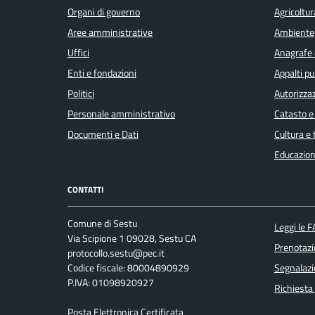
Organi di governo
Agricoltur
Aree amministrative
Ambiente
Uffici
Anagrafe e
Enti e fondazioni
Appalti pu
Politici
Autorizzaz
Personale amministrativo
Catasto e
Documenti e Dati
Cultura e
Educazion
CONTATTI
Comune di Sestu
Leggi le 
Via Scipione 1 09028, Sestu CA
Prenotaz
protocollo.sestu@pec.it
Codice fiscale: 80004890929
Segnalazi
P.IVA: 01098920927
Richiesta
Posta Elettronica Certificata