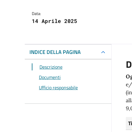
Data:
14 Aprile 2025
INDICE DELLA PAGINA
D
Descrizione
Og
Documenti
e/
Ufficio responsabile
(i
al
9,
T