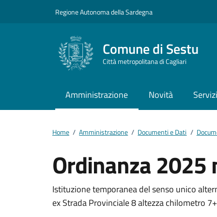
Vai ai contenuti
Vai al footer
Regione Autonoma della Sardegna
Comune di Sestu
Città metropolitana di Cagliari
Amministrazione
Novità
Serviz
Home
/
Amministrazione
/
Documenti e Dati
/
Docume
Ordinanza 2025 
Dettagli del docum
Istituzione temporanea del senso unico altern
ex Strada Provinciale 8 altezza chilometro 7