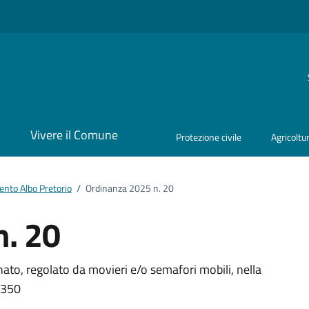
i
Vivere il Comune
Protezione civile
Agricoltu
nto Albo Pretorio
/
Ordinanza 2025 n. 20
n. 20
ento
ato, regolato da movieri e/o semafori mobili, nella
+350