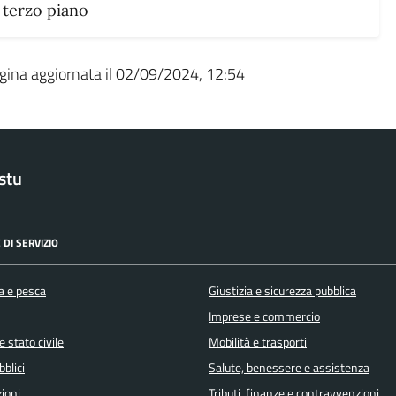
terzo piano
gina aggiornata il 02/09/2024, 12:54
stu
 DI SERVIZIO
a e pesca
Giustizia e sicurezza pubblica
Imprese e commercio
 stato civile
Mobilità e trasporti
bblici
Salute, benessere e assistenza
ioni
Tributi, finanze e contravvenzioni