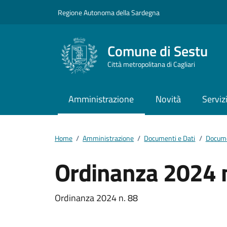
Vai ai contenuti
Vai al footer
Regione Autonoma della Sardegna
Comune di Sestu
Città metropolitana di Cagliari
Amministrazione
Novità
Serviz
Home
/
Amministrazione
/
Documenti e Dati
/
Documen
Ordinanza 2024 
Dettagli del docum
Ordinanza 2024 n. 88