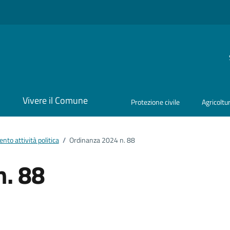
i
Vivere il Comune
Protezione civile
Agricoltu
to attività politica
/
Ordinanza 2024 n. 88
n. 88
ento