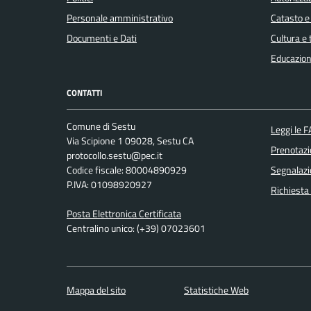
Personale amministrativo
Catasto e
Documenti e Dati
Cultura e
Educazion
CONTATTI
Comune di Sestu
Leggi le 
Via Scipione 1 09028, Sestu CA
Prenotaz
protocollo.sestu@pec.it
Codice fiscale: 80004890929
Segnalazi
P.IVA: 01098920927
Richiesta
Posta Elettronica Certificata
Centralino unico: (+39) 07023601
Mappa del sito
Statistiche Web