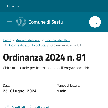
Vai ai contenuti
Vai al footer
Links
Comune di Sestu
Home
/
Amministrazione
/
Documenti e Dati
/
Documento attività politica
/
Ordinanza 2024 n. 81
Ordinanza 2024 n. 81
Dettagli del documento
Chiusura scuole per interruzione dell'erogazione idrica.
Data:
Tempo di lettura:
1 min
26 Giugno 2024
Condividi
Vedi azioni