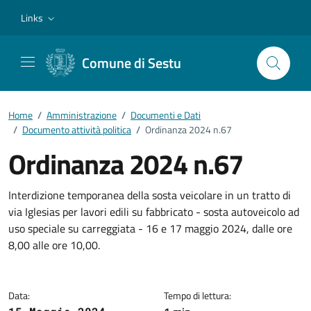
Vai ai contenuti
Vai al footer
Links
Comune di Sestu
Home
/
Amministrazione
/
Documenti e Dati
/
Documento attività politica
/
Ordinanza 2024 n.67
Ordinanza 2024 n.67
Dettagli del documento
Interdizione temporanea della sosta veicolare in un tratto di
via Iglesias per lavori edili su fabbricato - sosta autoveicolo ad
uso speciale su carreggiata - 16 e 17 maggio 2024, dalle ore
8,00 alle ore 10,00.
Data:
Tempo di lettura: