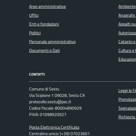
Aree amministrative
Ambiente
Uffici
Anagrafe e
Enti e fondazioni
Appalti pu
Politici
Autorizzaz
Personale amministrativo
Catasto e
Documenti e Dati
Cultura e
Educazion
CONTATTI
Comune di Sestu
Leggi le 
Via Scipione 1 09028, Sestu CA
Prenotaz
protocollo.sestu@pec.it
Codice fiscale: 80004890929
Segnalazi
P.IVA: 01098920927
Richiesta
Posta Elettronica Certificata
Centralino unico: (+39) 07023601