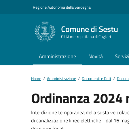
Vai ai contenuti
Vai al footer
Regione Autonoma della Sardegna
Comune di Sestu
Città metropolitana di Cagliari
Amministrazione
Novità
Serviz
Home
/
Amministrazione
/
Documenti e Dati
/
Documen
Ordinanza 2024 
Dettagli del docum
Interdizione temporanea della sosta veicolare a
di canalizzazione linee elettriche - dal 16 ma
dei giorni feriali.