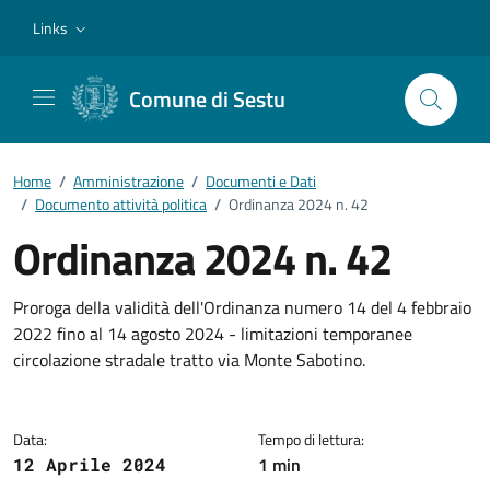
Vai ai contenuti
Vai al footer
Links
Comune di Sestu
Home
/
Amministrazione
/
Documenti e Dati
/
Documento attività politica
/
Ordinanza 2024 n. 42
Ordinanza 2024 n. 42
Dettagli del documento
Proroga della validità dell'Ordinanza numero 14 del 4 febbraio
2022 fino al 14 agosto 2024 - limitazioni temporanee
circolazione stradale tratto via Monte Sabotino.
Data:
Tempo di lettura:
1 min
12 Aprile 2024