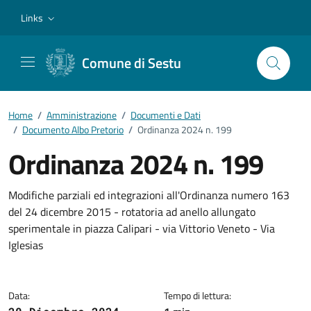
Vai ai contenuti
Vai al footer
Links
Comune di Sestu
Home
/
Amministrazione
/
Documenti e Dati
/
Documento Albo Pretorio
/
Ordinanza 2024 n. 199
Ordinanza 2024 n. 199
Dettagli del documento
Modifiche parziali ed integrazioni all'Ordinanza numero 163
del 24 dicembre 2015 - rotatoria ad anello allungato
sperimentale in piazza Calipari - via Vittorio Veneto - Via
Iglesias
Data:
Tempo di lettura: