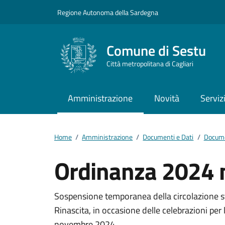
Vai ai contenuti
Vai al footer
Regione Autonoma della Sardegna
Comune di Sestu
Città metropolitana di Cagliari
Amministrazione
Novità
Serviz
Home
/
Amministrazione
/
Documenti e Dati
/
Docume
Ordinanza 2024 
Dettagli del docum
Sospensione temporanea della circolazione str
Rinascita, in occasione delle celebrazioni pe
novembre 2024.