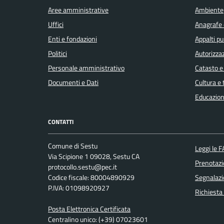
Aree amministrative
Ambiente
Uffici
Anagrafe e
Enti e fondazioni
Appalti pu
Politici
Autorizzaz
Personale amministrativo
Catasto e
Documenti e Dati
Cultura e
Educazion
CONTATTI
Comune di Sestu
Leggi le 
Via Scipione 1 09028, Sestu CA
Prenotaz
protocollo.sestu@pec.it
Codice fiscale: 80004890929
Segnalazi
P.IVA: 01098920927
Richiesta
Posta Elettronica Certificata
Centralino unico: (+39) 07023601