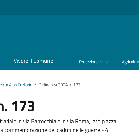
i
Vivere il Comune
Protezione civile
Agricoltu
nto Albo Pretorio
/
Ordinanza 2024 n. 173
n. 173
ento
adale in via Parrocchia e in via Roma, lato piazza
r la commemorazione dei caduti nelle guerre - 4