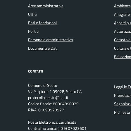
Aree amministrative
Ambiente
Uffici
Anagrafe e
Enti e fondazioni
Appalti pu
Politici
Autorizzaz
Personale amministrativo
Catasto e
Documenti e Dati
Cultura e
Educazion
CONTATTI
Comune di Sestu
Leggi le 
Via Scipione 1 09028, Sestu CA
Prenotaz
protocollo.sestu@pec.it
Codice fiscale: 80004890929
Segnalazi
P.IVA: 01098920927
Richiesta
Posta Elettronica Certificata
Centralino unico: (+39) 07023601