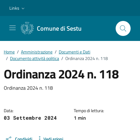
Vai ai contenuti
Vai al footer
Links
Comune di Sestu
Home
/
Amministrazione
/
Documenti e Dati
/
Documento attività politica
/
Ordinanza 2024 n. 118
Ordinanza 2024 n. 118
Dettagli del documento
Ordinanza 2024 n. 118
Data:
Tempo di lettura:
1 min
03 Settembre 2024
Condividi
Vedi azioni