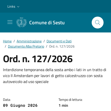
Vai ai contenuti
Vai al footer
Links
Comune di Sestu
Home
/
Amministrazione
/
Documenti e Dati
/
Documento Albo Pretorio
/
Ord. n. 127/2026
Ord. n. 127/2026
Dettagli del documento
Interdizione temporanea della sosta ambo i lati in un tratto di
vico II Amsterdam per lavori di getto calcestruzzo con sosta
autoveicolo ad uso speciale
Data:
Tempo di lettura:
1 min
09 Giugno 2026