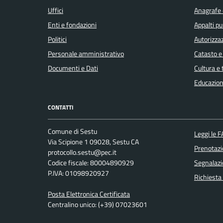
Uffici
Anagrafe e
Enti e fondazioni
Appalti pu
Politici
Autorizzaz
Personale amministrativo
Catasto e
Documenti e Dati
Cultura e
Educazion
CONTATTI
Comune di Sestu
Leggi le 
Via Scipione 1 09028, Sestu CA
Prenotaz
protocollo.sestu@pec.it
Codice fiscale: 80004890929
Segnalazi
P.IVA: 01098920927
Richiesta
Posta Elettronica Certificata
Centralino unico: (+39) 07023601