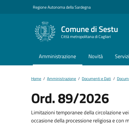
Vai ai contenuti
Vai al footer
Regione Autonoma della Sardegna
Comune di Sestu
Città metropolitana di Cagliari
Amministrazione
Novità
Serviz
Home
/
Amministrazione
/
Documenti e Dati
/
Docume
Ord. 89/2026
Dettagli del docum
Limitazioni temporanee della circolazione veic
occasione della processione religiosa e con m