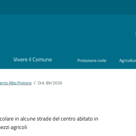
i
Vivere il Comune
Protezione civile
Agricoltu
nto Albo Pretorio
/
Ord. 89/2026
ento
olare in alcune strade del centro abitato in
ezzi agricoli