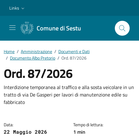
Vai ai contenuti
Vai al footer
Links
Comune di Sestu
Home
/
Amministrazione
/
Documenti e Dati
/
Documento Albo Pretorio
/
Ord. 87/2026
Ord. 87/2026
Dettagli del documento
Interdizione temporanea al traffico e alla sosta veicolare in un
tratto di via De Gasperi per lavori di manutenzione edile su
fabbricato
Data:
Tempo di lettura:
1 min
22 Maggio 2026