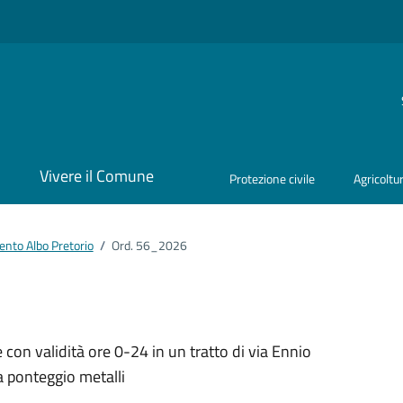
i
Vivere il Comune
Protezione civile
Agricoltu
nto Albo Pretorio
/
Ord. 56_2026
ento
con validità ore 0-24 in un tratto di via Ennio
sa ponteggio metalli