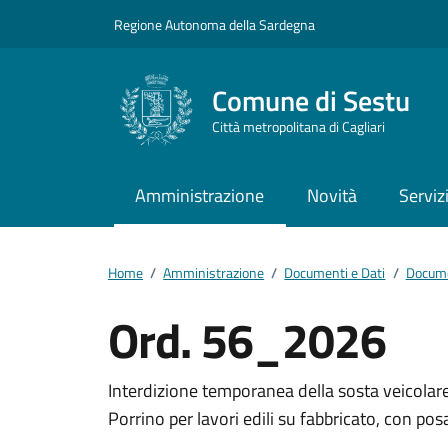
Vai ai contenuti
Vai al footer
Regione Autonoma della Sardegna
Comune di Sestu
Città metropolitana di Cagliari
Amministrazione
Novità
Serviz
Home
/
Amministrazione
/
Documenti e Dati
/
Docume
Ord. 56_2026
Dettagli del docum
Interdizione temporanea della sosta veicolare 
Porrino per lavori edili su fabbricato, con po