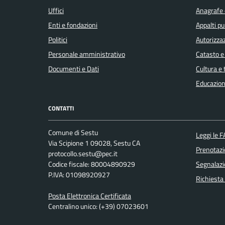
Uffici
Anagrafe e
Enti e fondazioni
Appalti pu
Politici
Autorizzaz
Personale amministrativo
Catasto e
Documenti e Dati
Cultura e
Educazion
CONTATTI
Comune di Sestu
Leggi le 
Via Scipione 1 09028, Sestu CA
Prenotaz
protocollo.sestu@pec.it
Codice fiscale: 80004890929
Segnalazi
P.IVA: 01098920927
Richiesta
Posta Elettronica Certificata
Centralino unico: (+39) 07023601