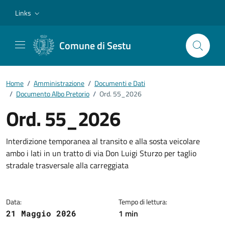
Vai ai contenuti
Vai al footer
Links
Comune di Sestu
Home
/
Amministrazione
/
Documenti e Dati
/
Documento Albo Pretorio
/
Ord. 55_2026
Ord. 55_2026
Dettagli del documento
Interdizione temporanea al transito e alla sosta veicolare
ambo i lati in un tratto di via Don Luigi Sturzo per taglio
stradale trasversale alla carreggiata
Data:
Tempo di lettura:
1 min
21 Maggio 2026