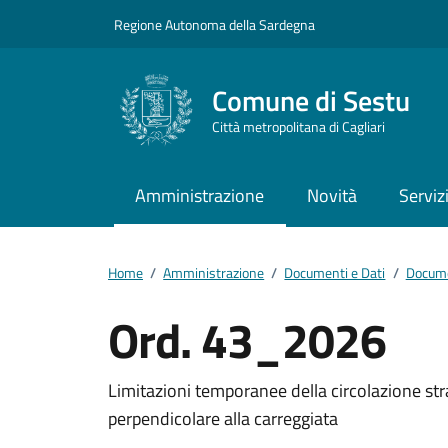
Vai ai contenuti
Vai al footer
Regione Autonoma della Sardegna
Comune di Sestu
Città metropolitana di Cagliari
Amministrazione
Novità
Serviz
Home
/
Amministrazione
/
Documenti e Dati
/
Docume
Ord. 43_2026
Dettagli del docum
Limitazioni temporanee della circolazione stra
perpendicolare alla carreggiata