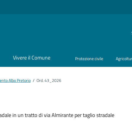
i
Vivere il Comune
Protezione civile
Agricoltu
nto Albo Pretorio
/
Ord. 43_2026
ento
dale in un tratto di via Almirante per taglio stradale