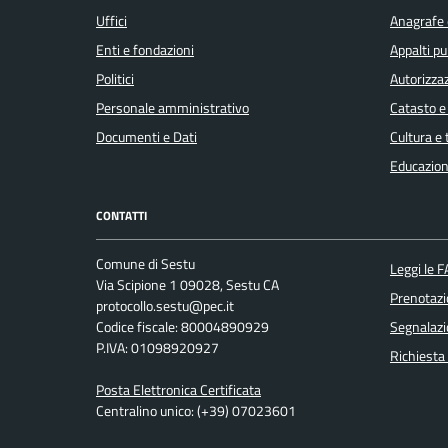
Uffici
Anagrafe e
Enti e fondazioni
Appalti pu
Politici
Autorizzaz
Personale amministrativo
Catasto e
Documenti e Dati
Cultura e
Educazion
CONTATTI
Comune di Sestu
Leggi le 
Via Scipione 1 09028, Sestu CA
Prenotaz
protocollo.sestu@pec.it
Codice fiscale: 80004890929
Segnalazi
P.IVA: 01098920927
Richiesta
Posta Elettronica Certificata
Centralino unico: (+39) 07023601