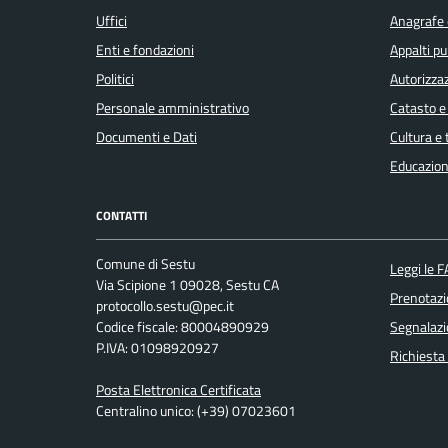
Uffici
Anagrafe e
Enti e fondazioni
Appalti pu
Politici
Autorizzaz
Personale amministrativo
Catasto e
Documenti e Dati
Cultura e
Educazion
CONTATTI
Comune di Sestu
Leggi le 
Via Scipione 1 09028, Sestu CA
Prenotaz
protocollo.sestu@pec.it
Codice fiscale: 80004890929
Segnalazi
P.IVA: 01098920927
Richiesta
Posta Elettronica Certificata
Centralino unico: (+39) 07023601