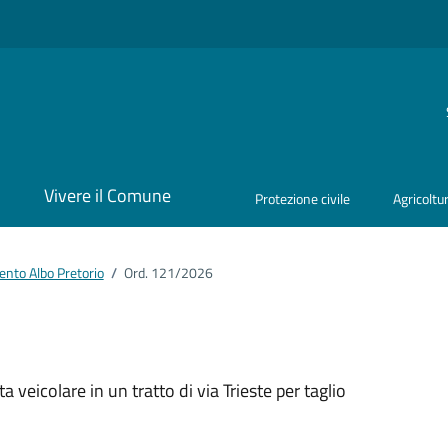
i
Vivere il Comune
Protezione civile
Agricoltu
nto Albo Pretorio
/
Ord. 121/2026
ento
 veicolare in un tratto di via Trieste per taglio