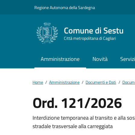
Vai ai contenuti
Vai al footer
Regione Autonoma della Sardegna
Comune di Sestu
Città metropolitana di Cagliari
Amministrazione
Novità
Serviz
Home
/
Amministrazione
/
Documenti e Dati
/
Docume
Ord. 121/2026
Dettagli del docum
Interdizione temporanea al transito e alla sosta
stradale trasversale alla carreggiata