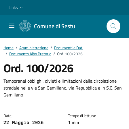
Vai ai contenuti
Vai al footer
Links
Comune di Sestu
Home
/
Amministrazione
/
Documenti e Dati
/
Documento Albo Pretorio
/
Ord. 100/2026
Ord. 100/2026
Dettagli del documento
Temporanei obblighi, divieti e limitazioni della circolazione
stradale nelle vie San Gemiliano, via Repubblica e in S.C. San
Gemiliano
Data:
Tempo di lettura:
1 min
22 Maggio 2026