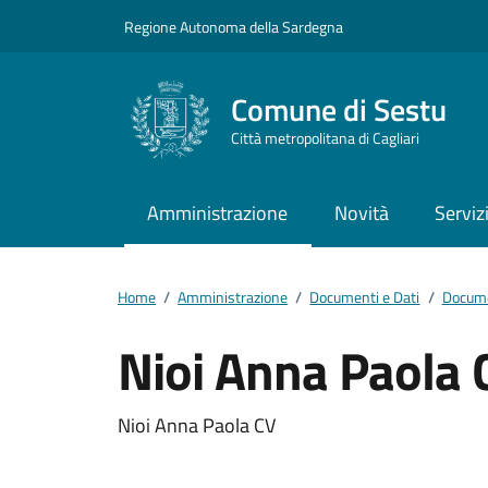
Vai ai contenuti
Vai al footer
Regione Autonoma della Sardegna
Comune di Sestu
Città metropolitana di Cagliari
Amministrazione
Novità
Serviz
Home
/
Amministrazione
/
Documenti e Dati
/
Docume
Nioi Anna Paola 
Dettagli del docum
Nioi Anna Paola CV