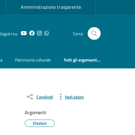
Amministrazione trasparente
YouTube
Facebook
Instagram
Whatsapp
Seguici su:
Cerca
ra
Patrimonio culturale
Tutti gli argomenti...
Condividi
Vedi azioni
Argomenti
Elezioni