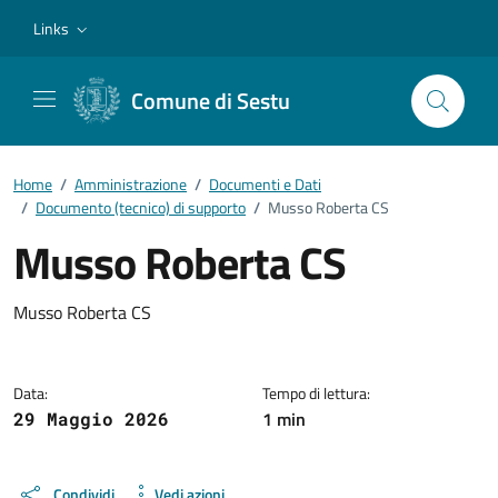
Vai ai contenuti
Vai al footer
Links
Comune di Sestu
Home
/
Amministrazione
/
Documenti e Dati
/
Documento (tecnico) di supporto
/
Musso Roberta CS
Musso Roberta CS
Dettagli del documento
Musso Roberta CS
Data:
Tempo di lettura:
1 min
29 Maggio 2026
Condividi
Vedi azioni