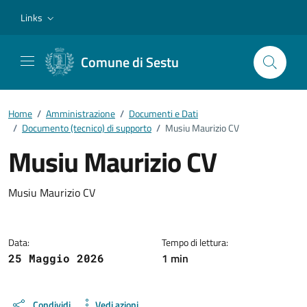
Vai ai contenuti
Vai al footer
Links
Comune di Sestu
Home
/
Amministrazione
/
Documenti e Dati
/
Documento (tecnico) di supporto
/
Musiu Maurizio CV
Musiu Maurizio CV
Dettagli del documento
Musiu Maurizio CV
Data:
Tempo di lettura:
1 min
25 Maggio 2026
Condividi
Vedi azioni