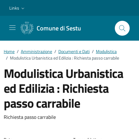
Vai ai contenuti
Vai al footer
Links
Comune di Sestu
Home
/
Amministrazione
/
Documenti e Dati
/
Modulistica
/
Modulistica Urbanistica ed Edilizia : Richiesta passo carrabile
Modulistica Urbanistica
ed Edilizia : Richiesta
passo carrabile
Dettagli del documento
Richiesta passo carrabile