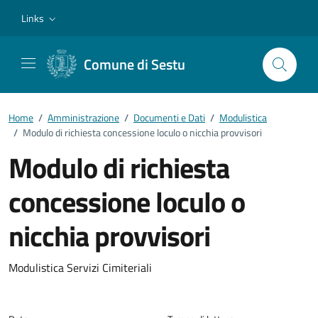
Vai ai contenuti
Vai al footer
Links
Comune di Sestu
Home
/
Amministrazione
/
Documenti e Dati
/
Modulistica
/
Modulo di richiesta concessione loculo o nicchia provvisori
Modulo di richiesta
concessione loculo o
nicchia provvisori
Dettagli del documento
Modulistica Servizi Cimiteriali