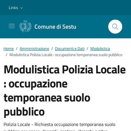
Vai ai contenuti
Vai al footer
Links
Comune di Sestu
Home
/
Amministrazione
/
Documenti e Dati
/
Modulistica
/
Modulistica Polizia Locale : occupazione temporanea suolo pubblico
Modulistica Polizia Locale
: occupazione
temporanea suolo
pubblico
Dettagli del documento
Polizia Locale - Richiesta occupazione temporanea suolo