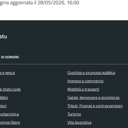
gina aggiornata il 28/05/2026, 16:00
stu
 DI SERVIZIO
a e pesca
Giustizia e sicurezza pubblica
Imprese e commercio
 stato civile
Mobilità e trasporti
bblici
Salute, benessere e assistenza
ioni
Tributi, finanze e contravvenzioni
 urbanistica
Turismo
 tempo libero
Vita lavorativa