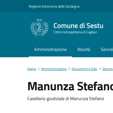
Vai ai contenuti
Vai al footer
Regione Autonoma della Sardegna
Comune di Sestu
Città metropolitana di Cagliari
Amministrazione
Novità
Serviz
Home
/
Amministrazione
/
Documenti e Dati
/
Docume
Manunza Stefan
Dettagli del docum
Casellario giudiziale di Manunza Stefano