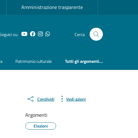
Amministrazione trasparente
YouTube
Facebook
Instagram
Whatsapp
Seguici su:
Cerca
ra
Patrimonio culturale
Tutti gli argomenti...
Condividi
Vedi azioni
Argomenti
Elezioni