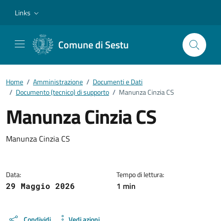
Vai ai contenuti
Vai al footer
Links
Comune di Sestu
Home
/
Amministrazione
/
Documenti e Dati
/
Documento (tecnico) di supporto
/
Manunza Cinzia CS
Manunza Cinzia CS
Dettagli del documento
Manunza Cinzia CS
Data:
Tempo di lettura:
1 min
29 Maggio 2026
Condividi
Vedi azioni