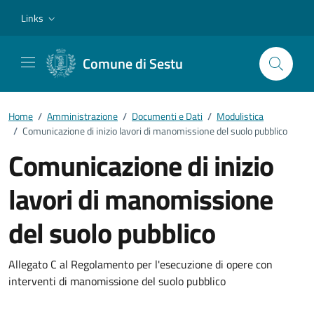
Vai ai contenuti
Vai al footer
Links
Comune di Sestu
Home
/
Amministrazione
/
Documenti e Dati
/
Modulistica
/
Comunicazione di inizio lavori di manomissione del suolo pubblico
Comunicazione di inizio
lavori di manomissione
del suolo pubblico
Dettagli del documento
Allegato C al Regolamento per l'esecuzione di opere con
interventi di manomissione del suolo pubblico