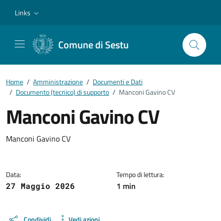
Vai ai contenuti
Vai al footer
Links
Comune di Sestu
Home
/
Amministrazione
/
Documenti e Dati
/
Documento (tecnico) di supporto
/
Manconi Gavino CV
Manconi Gavino CV
Dettagli del documento
Manconi Gavino CV
Data:
Tempo di lettura:
1 min
27 Maggio 2026
Condividi
Vedi azioni