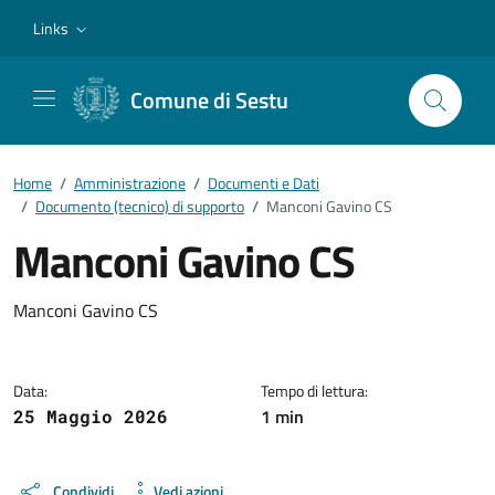
Vai ai contenuti
Vai al footer
Links
Comune di Sestu
Home
/
Amministrazione
/
Documenti e Dati
/
Documento (tecnico) di supporto
/
Manconi Gavino CS
Manconi Gavino CS
Dettagli del documento
Manconi Gavino CS
Data:
Tempo di lettura:
1 min
25 Maggio 2026
Condividi
Vedi azioni