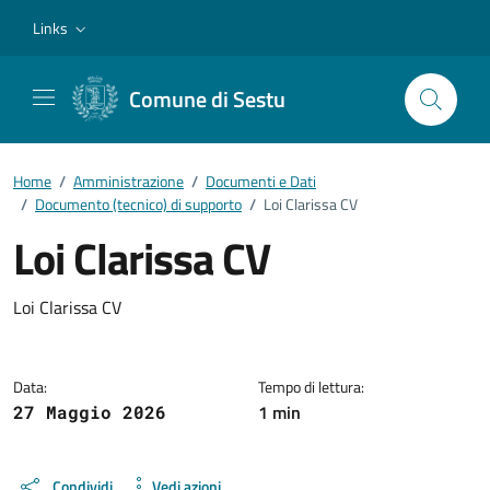
Vai ai contenuti
Vai al footer
Links
Comune di Sestu
Home
/
Amministrazione
/
Documenti e Dati
/
Documento (tecnico) di supporto
/
Loi Clarissa CV
Loi Clarissa CV
Dettagli del documento
Loi Clarissa CV
Data:
Tempo di lettura:
1 min
27 Maggio 2026
Condividi
Vedi azioni