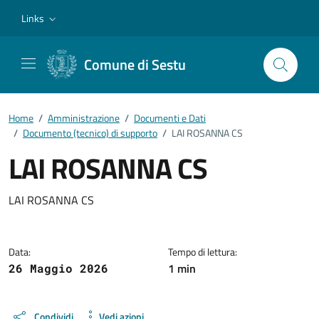
Vai ai contenuti
Vai al footer
Links
Comune di Sestu
Home
/
Amministrazione
/
Documenti e Dati
/
Documento (tecnico) di supporto
/
LAI ROSANNA CS
LAI ROSANNA CS
Dettagli del documento
LAI ROSANNA CS
Data:
Tempo di lettura:
1 min
26 Maggio 2026
Condividi
Vedi azioni