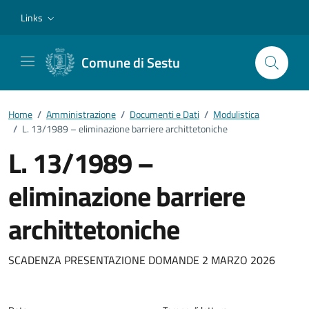
Vai ai contenuti
Vai al footer
Links
Comune di Sestu
Home
/
Amministrazione
/
Documenti e Dati
/
Modulistica
/
L. 13/1989 – eliminazione barriere archittetoniche
L. 13/1989 –
eliminazione barriere
archittetoniche
Dettagli del documento
SCADENZA PRESENTAZIONE DOMANDE 2 MARZO 2026