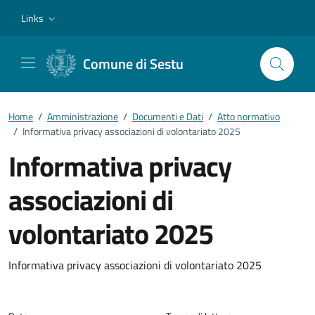
Vai ai contenuti
Vai al footer
Links
Comune di Sestu
Home
/
Amministrazione
/
Documenti e Dati
/
Atto normativo
/
Informativa privacy associazioni di volontariato 2025
Informativa privacy
associazioni di
volontariato 2025
Dettagli del documento
Informativa privacy associazioni di volontariato 2025