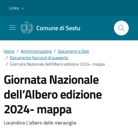
Vai ai contenuti
Vai al footer
Links
Comune di Sestu
Home
/
Amministrazione
/
Documenti e Dati
/
Documento (tecnico) di supporto
/
Giornata Nazionale dell’Albero edizione 2024- mappa
Giornata Nazionale
dell’Albero edizione
2024- mappa
Dettagli del documento
Locandina L'albero delle meraviglie