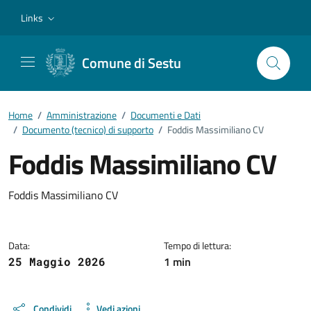
Vai ai contenuti
Vai al footer
Links
Comune di Sestu
Home
/
Amministrazione
/
Documenti e Dati
/
Documento (tecnico) di supporto
/
Foddis Massimiliano CV
Foddis Massimiliano CV
Dettagli del documento
Foddis Massimiliano CV
Data:
Tempo di lettura:
1 min
25 Maggio 2026
Condividi
Vedi azioni