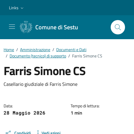
Vai ai contenuti
Vai al footer
Links
Comune di Sestu
Home
/
Amministrazione
/
Documenti e Dati
/
Documento (tecnico) di supporto
/
Farris Simone CS
Farris Simone CS
Dettagli del documento
Casellario giudiziale di Farris Simone
Data:
Tempo di lettura:
1 min
28 Maggio 2026
Condividi
Vedi azioni