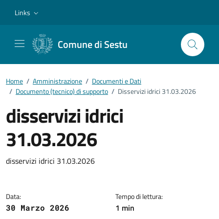
Vai ai contenuti
Vai al footer
Links
Comune di Sestu
Home
/
Amministrazione
/
Documenti e Dati
/
Documento (tecnico) di supporto
/
Disservizi idrici 31.03.2026
disservizi idrici
31.03.2026
Dettagli del documento
disservizi idrici 31.03.2026
Data:
Tempo di lettura:
1 min
30 Marzo 2026