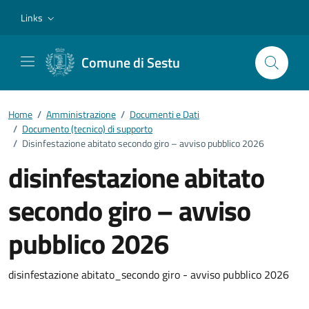
Vai ai contenuti
Vai al footer
Links
Comune di Sestu
Home
/
Amministrazione
/
Documenti e Dati
/
Documento (tecnico) di supporto
/
Disinfestazione abitato secondo giro – avviso pubblico 2026
disinfestazione abitato
secondo giro – avviso
pubblico 2026
Dettagli del documento
disinfestazione abitato_secondo giro - avviso pubblico 2026