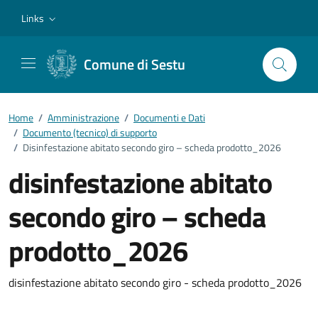
Vai ai contenuti
Vai al footer
Links
Comune di Sestu
Home
/
Amministrazione
/
Documenti e Dati
/
Documento (tecnico) di supporto
/
Disinfestazione abitato secondo giro – scheda prodotto_2026
disinfestazione abitato
secondo giro – scheda
prodotto_2026
Dettagli del documento
disinfestazione abitato secondo giro - scheda prodotto_2026