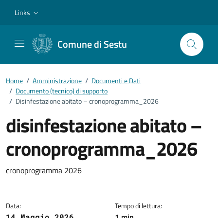
Vai ai contenuti
Vai al footer
Links
Comune di Sestu
Home
/
Amministrazione
/
Documenti e Dati
/
Documento (tecnico) di supporto
/
Disinfestazione abitato – cronoprogramma_2026
disinfestazione abitato –
cronoprogramma_2026
Dettagli del documento
cronoprogramma 2026
Data:
Tempo di lettura:
1 min
14 Maggio 2026