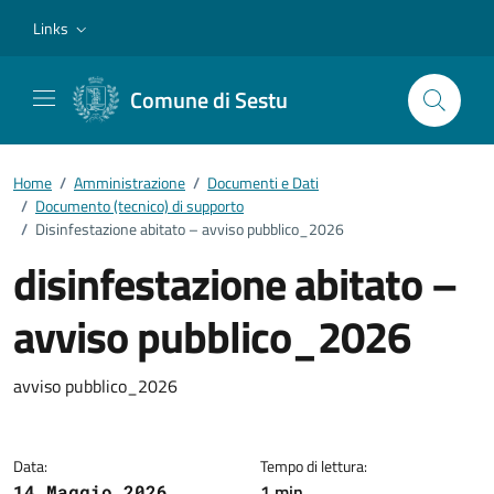
Vai ai contenuti
Vai al footer
Links
Comune di Sestu
Home
/
Amministrazione
/
Documenti e Dati
/
Documento (tecnico) di supporto
/
Disinfestazione abitato – avviso pubblico_2026
disinfestazione abitato –
avviso pubblico_2026
Dettagli del documento
avviso pubblico_2026
Data:
Tempo di lettura:
1 min
14 Maggio 2026