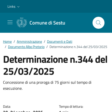
Vai ai contenuti
Vai al footer
Links
Comune di Sestu
Home
/
Amministrazione
/
Documenti e Dati
/
Documento Albo Pretorio
/
Determinazione n.344 del 25/03/2025
Determinazione n.344 del
25/03/2025
Dettagli del documento
Concessione di una proroga di 75 giorni sul tempo di
esecuzione.
Data:
Tempo di lettura: