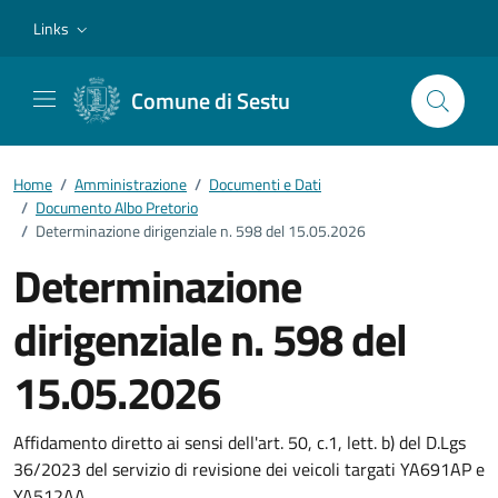
Vai ai contenuti
Vai al footer
Links
Comune di Sestu
Home
/
Amministrazione
/
Documenti e Dati
/
Documento Albo Pretorio
/
Determinazione dirigenziale n. 598 del 15.05.2026
Determinazione
dirigenziale n. 598 del
15.05.2026
Dettagli del documento
Affidamento diretto ai sensi dell'art. 50, c.1, lett. b) del D.Lgs
36/2023 del servizio di revisione dei veicoli targati YA691AP e
YA512AA