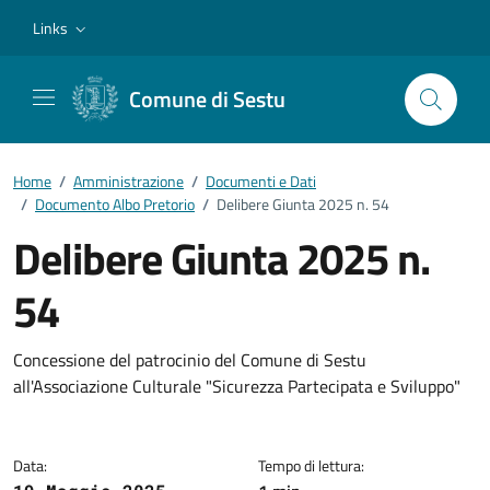
Vai ai contenuti
Vai al footer
Links
Comune di Sestu
Home
/
Amministrazione
/
Documenti e Dati
/
Documento Albo Pretorio
/
Delibere Giunta 2025 n. 54
Delibere Giunta 2025 n.
54
Dettagli del documento
Concessione del patrocinio del Comune di Sestu
all'Associazione Culturale "Sicurezza Partecipata e Sviluppo"
Data:
Tempo di lettura: