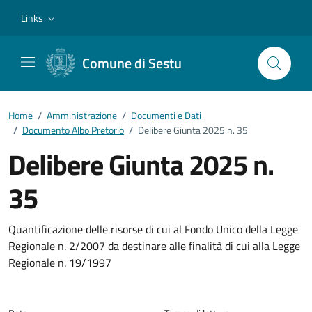
Vai ai contenuti
Vai al footer
Links
Comune di Sestu
Home
/
Amministrazione
/
Documenti e Dati
/
Documento Albo Pretorio
/
Delibere Giunta 2025 n. 35
Delibere Giunta 2025 n.
35
Dettagli del documento
Quantificazione delle risorse di cui al Fondo Unico della Legge
Regionale n. 2/2007 da destinare alle finalità di cui alla Legge
Regionale n. 19/1997