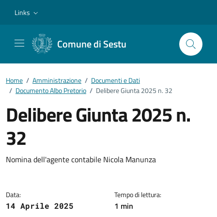
Vai ai contenuti
Vai al footer
Links
Comune di Sestu
Home
/
Amministrazione
/
Documenti e Dati
/
Documento Albo Pretorio
/
Delibere Giunta 2025 n. 32
Delibere Giunta 2025 n.
32
Dettagli del documento
Nomina dell'agente contabile Nicola Manunza
Data:
Tempo di lettura:
1 min
14 Aprile 2025