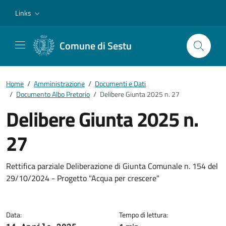
Vai ai contenuti
Vai al footer
Links
Comune di Sestu
Home
/
Amministrazione
/
Documenti e Dati
/
Documento Albo Pretorio
/
Delibere Giunta 2025 n. 27
Delibere Giunta 2025 n.
27
Dettagli del documento
Rettifica parziale Deliberazione di Giunta Comunale n. 154 del
29/10/2024 - Progetto "Acqua per crescere"
Data:
Tempo di lettura: