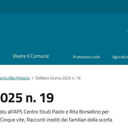
i
Vivere il Comune
Protezione civile
Agricoltu
nto Albo Pretorio
/
Delibere Giunta 2025 n. 19
2025 n. 19
ento
tu all'APS Centro Studi Paolo e Rita Borsellino per
Cinque vite, Racconti inediti dei familiari della scorta