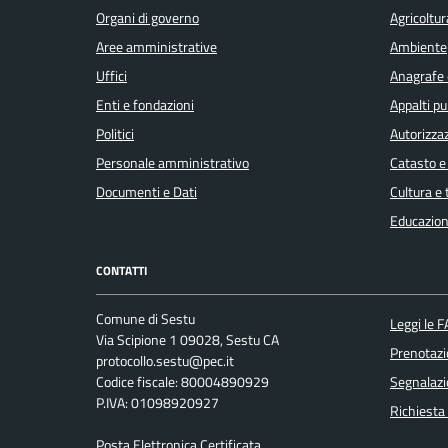
Organi di governo
Agricoltur
Aree amministrative
Ambiente
Uffici
Anagrafe e
Enti e fondazioni
Appalti pu
Politici
Autorizzaz
Personale amministrativo
Catasto e
Documenti e Dati
Cultura e
Educazion
CONTATTI
Comune di Sestu
Leggi le 
Via Scipione 1 09028, Sestu CA
Prenotaz
protocollo.sestu@pec.it
Codice fiscale: 80004890929
Segnalazi
P.IVA: 01098920927
Richiesta
Posta Elettronica Certificata