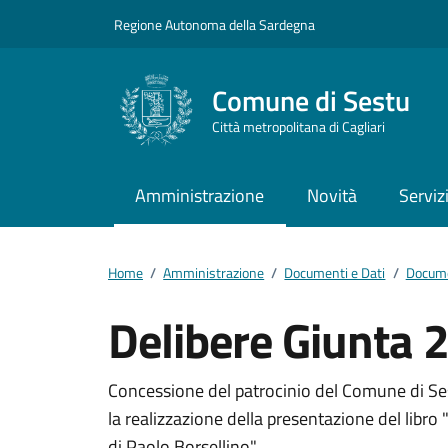
Vai ai contenuti
Vai al footer
Regione Autonoma della Sardegna
Comune di Sestu
Città metropolitana di Cagliari
Amministrazione
Novità
Serviz
Home
/
Amministrazione
/
Documenti e Dati
/
Docume
Delibere Giunta 
Dettagli del docum
Concessione del patrocinio del Comune di Ses
la realizzazione della presentazione del libro "
di Paolo Borsellino"